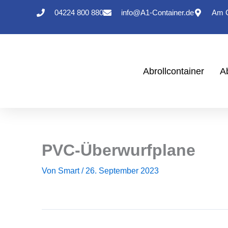
Zum
04224 800 880
info@A1-Container.de
Am G
Inhalt
springen
Abrollcontainer
A
PVC-Überwurfplane
Von
Smart
/
26. September 2023