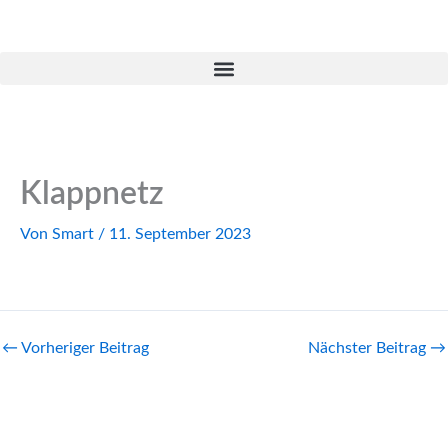
Zum
Inhalt
springen
Klappnetz
Von
Smart
/
11. September 2023
←
Vorheriger Beitrag
Nächster Beitrag
→