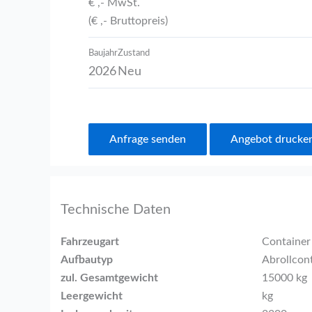
€ ,- MwSt.
(€ ,- Bruttopreis)
Baujahr
Zustand
2026
Neu
Anfrage senden
Angebot drucke
Technische Daten
Fahrzeugart
Container
Aufbautyp
Abrollcon
zul. Gesamtgewicht
15000 kg
Leergewicht
kg