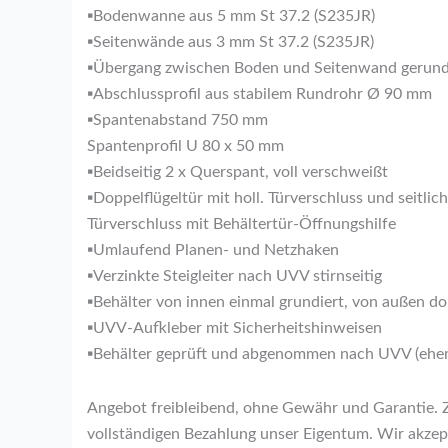
▪Bodenwanne aus 5 mm St 37.2 (S235JR)
▪Seitenwände aus 3 mm St 37.2 (S235JR)
▪Übergang zwischen Boden und Seitenwand gerun
▪Abschlussprofil aus stabilem Rundrohr Ø 90 mm
▪Spantenabstand 750 mm
Spantenprofil U 80 x 50 mm
▪Beidseitig 2 x Querspant, voll verschweißt
▪Doppelflügeltür mit holl. Türverschluss und seitl
Türverschluss mit Behältertür-Öffnungshilfe
▪Umlaufend Planen- und Netzhaken
▪Verzinkte Steigleiter nach UVV stirnseitig
▪Behälter von innen einmal grundiert, von außen do
▪UVV-Aufkleber mit Sicherheitshinweisen
▪Behälter geprüft und abgenommen nach UVV (ehe
Angebot freibleibend, ohne Gewähr und Garantie. Z
vollständigen Bezahlung unser Eigentum. Wir akzep