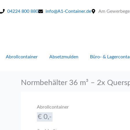
Zum
Inhalt
04224 800 880
info@A1-Container.de
Am Gewerbegebi
springen
Abrollcontainer
Absetzmulden
Büro- & Lagerconta
Normbehälter 36 m³ – 2x Quersp
Abrollcontainer
€ 0,-