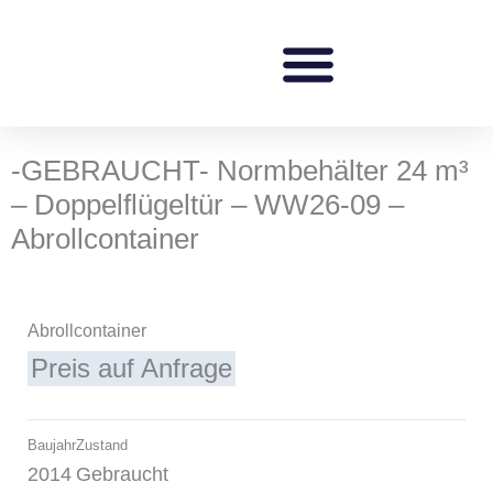
Zum
Inhalt
springen
-GEBRAUCHT- Normbehälter 24 m³
– Doppelflügeltür – WW26-09 –
Abrollcontainer
Abrollcontainer
Preis auf Anfrage
Baujahr
Zustand
2014
Gebraucht