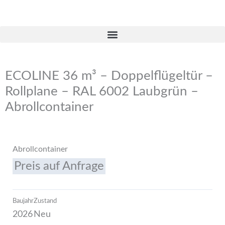
Zum
Inhalt
springen
ECOLINE 36 m³ – Doppelflügeltür –
Rollplane – RAL 6002 Laubgrün –
Abrollcontainer
Abrollcontainer
Preis auf Anfrage
Baujahr
Zustand
2026
Neu